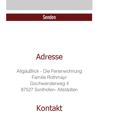
Senden
Adresse
AllgäuBlick - Die Ferienwohnung
Familie Rothmayr
Gschwenderweg 4
87527 Sonthofen- Altstädten
Kontakt
Tel:
08321 4072768
Mobil:
0151 40028155
melanie.rothmayr@web.de